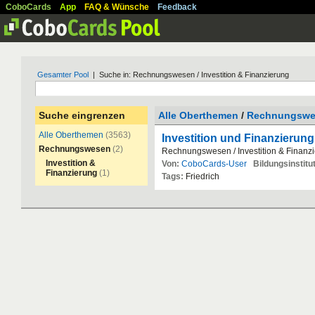
CoboCards
App
FAQ & Wünsche
Feedback
Gesamter Pool
| Suche in: Rechnungswesen / Investition & Finanzierung
Suche eingrenzen
Alle Oberthemen
/
Rechnungswe
Alle Oberthemen
(3563)
Investition und Finanzierung
Rechnungswesen
(2)
Rechnungswesen
/
Investition
&
Finanz
Investition &
Von:
CoboCards-User
Bildungsinstitut
Finanzierung
(1)
Tags:
Friedrich