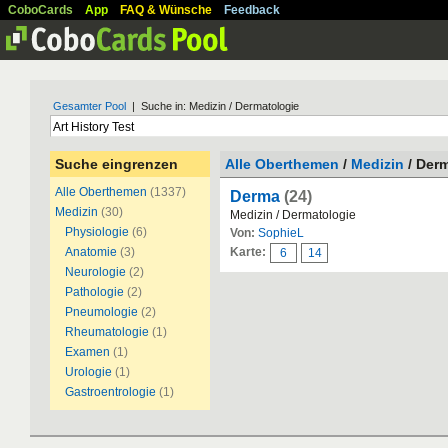
CoboCards
App
FAQ & Wünsche
Feedback
Gesamter Pool
| Suche in: Medizin / Dermatologie
Suche eingrenzen
Alle Oberthemen
/
Medizin
/ Der
Alle Oberthemen
(1337)
Derma
(24)
Medizin
(30)
Medizin / Dermatologie
Physiologie
(6)
Von:
SophieL
Anatomie
(3)
Karte:
6
14
Neurologie
(2)
Pathologie
(2)
Pneumologie
(2)
Rheumatologie
(1)
Examen
(1)
Urologie
(1)
Gastroentrologie
(1)