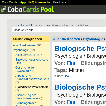
CoboCards
App
FAQ & Wünsche
Feedback
Gesamter Pool
| Suche in: Psychologie / Biologische Psychologie
Suche eingrenzen
Alle Oberthemen
/
Psychologie
/
Alle Oberthemen
(264)
Biologische P
Psychologie
(32)
Psychologie / Biologi
Sozialpsychologie
(6)
Entwicklungspsychologie
Von:
Finn
Bildungsin
- M5
(2)
Geschichte der
Tags:
Miltner
Psychologie
(2)
Arbeits- und
Karte:
159
Organisationspsychologie
(2)
Biologische P
Biologische Psychologie
(2)
Psychologie / Biologi
Entwicklung des
Erwachsenenalters
(1)
Von:
Finn
Bildungsin
Grundlagen der