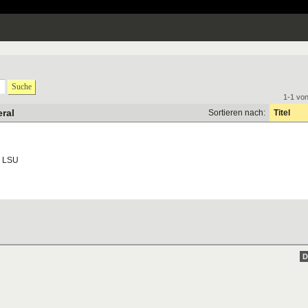
Suche
1-1 vo
ral
Sortieren nach:
Titel
LSU
D