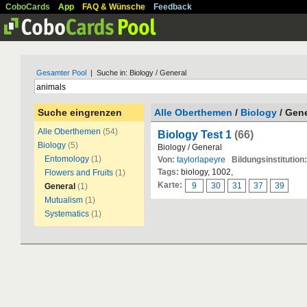
CoboCards
App
FAQ & Wünsche
Feedback
Gesamter Pool
| Suche in: Biology / General
Suche eingrenzen
Alle Oberthemen
/
Biology
/ Gene
Alle Oberthemen
(54)
Biology Test 1
(66)
Biology
(5)
Biology / General
Entomology
(1)
Von:
taylorlapeyre
Bildungsinstitution:
Tags:
biology, 1002,
Flowers and Fruits
(1)
Karte:
9
30
31
37
39
General
(1)
Mutualism
(1)
Systematics
(1)