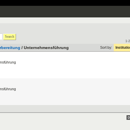
Search
1-2
rbereitung
/ Unternehmensführung
Sort by:
Instituti
nsf
ü
hrung
nsf
ü
hrung
D