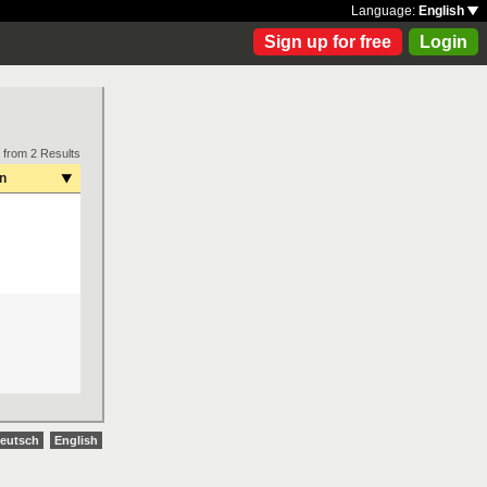
Language:
English
Sign up for free
Login
 from 2 Results
on
eutsch
English