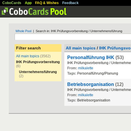
CoboCards
App
FAQ & Wishes
Feedback
Whole Pool
| Search in: IHK Prüfungsvorbereitung / Unternehmensführung
Filter search
All main topics
/
IHK Prüfungsvo
All main topics
(3562)
Personalführung IHK
(53)
IHK Prüfungsvorbereitung
IHK
Pr
ü
fungsvorbereitung
/
Unternehme
(6)
From:
milkalette
Unternehmensführung
Tags:
Personalf
ü
hrung
/
Planung
(2)
Betriebsorganisation
(12)
IHK
Pr
ü
fungsvorbereitung
/
Unternehme
From:
milkalette
Tags:
Betriebsorganisation