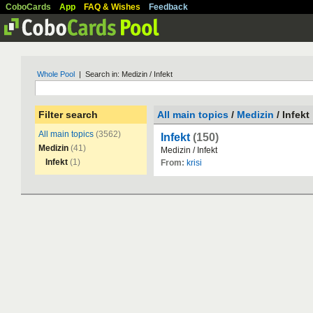
CoboCards
App
FAQ & Wishes
Feedback
Whole Pool
| Search in: Medizin / Infekt
Filter search
All main topics
/
Medizin
/ Infekt
All main topics
(3562)
Infekt
(150)
Medizin
(41)
Medizin
/
Infekt
Infekt
(1)
From:
krisi