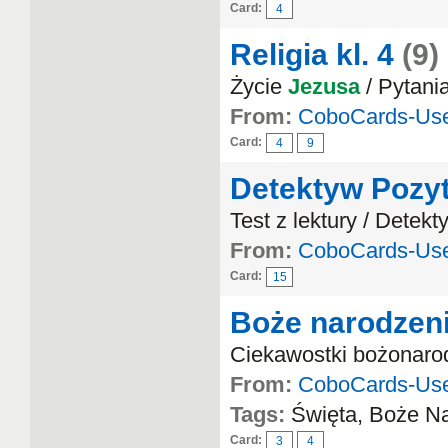
Card:
4
Religia kl. 4
(9)
Życie
Jezusa
/ Pytani
From:
CoboCards-Us
Card:
4
9
Detektyw Pozy
Test z lektury / Detek
From:
CoboCards-Us
Card:
15
Boże narodzen
Ciekawostki bożonaro
From:
CoboCards-Us
Tags:
Święta, Boże N
Card:
3
4