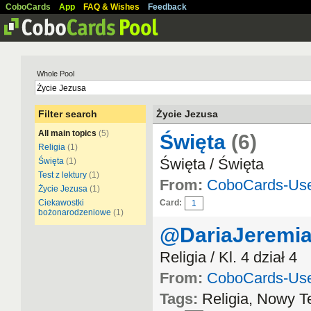
CoboCards
App
FAQ & Wishes
Feedback
Whole Pool
Filter search
Życie Jezusa
All main topics
(5)
Święta
(6)
Religia
(1)
Święta / Święta
Święta
(1)
Test z lektury
(1)
From:
CoboCards-Us
Życie Jezusa
(1)
Ciekawostki
Card:
1
bożonarodzeniowe
(1)
@DariaJeremi
Religia / Kl. 4 dział 4
From:
CoboCards-Us
Tags:
Religia, Nowy T