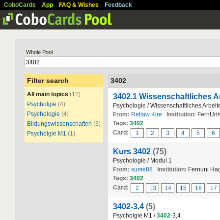
CoboCards
App
FAQ & Wishes
Feedback
Whole Pool
Filter search
3402
All main topics
(12)
3402.1 Wissenschaftliches A
Psycholgie
(4)
Psychologie / Wissenschaftliches Arbeit
Psychologie
(4)
From:
Retlaw Kire
Institution:
FernUniv
Tags:
3402
Bildungswissenschaften
(3)
Card:
1
2
3
4
5
6
Psycholgie M1
(1)
Kurs 3402
(75)
Psychologie / Modul 1
From:
sume88
Institution:
Fernuni Ha
Tags:
3402
Card:
2
13
14
15
16
17
3402-3,4
(5)
Psycholgie M1 /
3402
-3,4