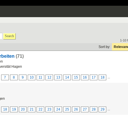
Search
1-10 
Sort by:
Relevan
rbeiten
(71)
en
ersität Hagen
...
7
8
9
10
11
12
13
14
15
16
17
18
gen
...
18
19
20
21
22
23
24
25
26
27
28
29