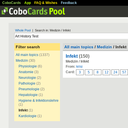
CoboCards
App
FAQ & Wishes
Feedback
Whole Pool
| Search in: Medizin / Infekt
Filter search
All main topics
/
Medizin
/ Infekt
All main topics
(1337)
Infekt
(150)
Medizin
(30)
Medizin / Infekt
Physiologie
(6)
From:
krisi
Anatomie
(3)
Card:
3
5
8
12
24
57
Neurologie
(2)
Pathologie
(2)
Pneumologie
(2)
Hepatologie
(1)
Hygiene & Infektionslehre
(1)
Infekt
(1)
Kardiologie
(1)