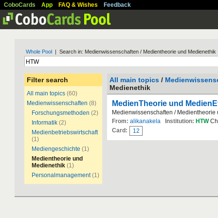
CoboCards
App
FAQ & Wishes
Feedback
Whole Pool
| Search in: Medienwissenschaften / Medientheorie und Medienethik
Filter search
All main topics
/
Medienwissens
Medienethik
All main topics
(60)
MedienTheorie und MedienE
Medienwissenschaften
(8)
Medienwissenschaften / Medientheorie
Forschungsmethoden
(2)
From:
alikanakela
Institution:
HTW
Ch
Informatik
(2)
Card:
12
Medienbetriebswirtschaft
(1)
Mediengeschichte
(1)
Medientheorie und
Medienethik
(1)
Personalmanagement
(1)