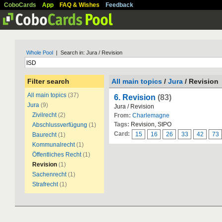
CoboCards
App
FAQ & Wishes
Feedback
Whole Pool
| Search in: Jura / Revision
Filter search
All main topics
/
Jura
/ Revision
All main topics
(37)
6. Revision
(83)
Jura
(9)
Jura / Revision
Zivilrecht
(2)
From:
Charlemagne
Tags:
Revision, StPO
Abschlussverfügung
(1)
Card:
15
16
26
33
42
73
Baurecht
(1)
Kommunalrecht
(1)
Öffentliches Recht
(1)
Revision
(1)
Sachenrecht
(1)
Strafrecht
(1)