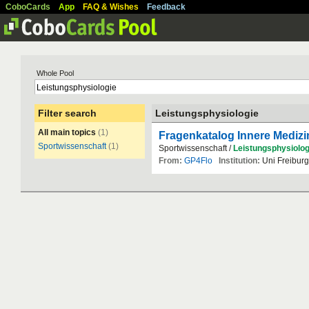
CoboCards
App
FAQ & Wishes
Feedback
Whole Pool
Filter search
Leistungsphysiologie
All main topics
(1)
Fragenkatalog Innere Medizi
Sportwissenschaft
(1)
Sportwissenschaft /
Leistungsphysiolog
From:
GP4Flo
Institution:
Uni Freiburg