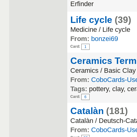
Erfinder
Life cycle
(39)
Medicine / Life cycle
From:
bonzei69
Card:
1
Ceramics Term
Ceramics / Basic Cla
From:
CoboCards-Us
Tags:
pottery, clay, ce
Card:
6
Catalàn
(181)
Catalàn / Deutsch-Cat
From:
CoboCards-Us