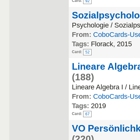
Card:
92
Sozialpsycholo
Psychologie / Sozialp
From:
CoboCards-Us
Tags:
Florack, 2015
Card:
52
Lineare Algebr
(188)
Lineare Algebra I / Li
From:
CoboCards-Us
Tags:
2019
Card:
67
VO Persönlichke
(220)