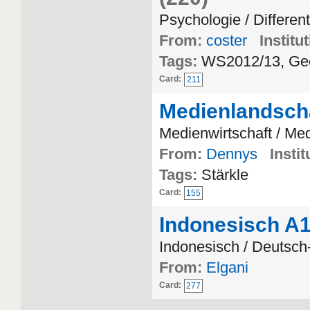
Psychologie / Differen
From:
coster
Institu
Tags:
WS2012/13, Geor
Card:
211
Medienlandsch
Medienwirtschaft / Me
From:
Dennys
Instit
Tags:
Stärkle
Card:
155
Indonesisch A
Indonesisch / Deutsch
From:
Elgani
Card:
277