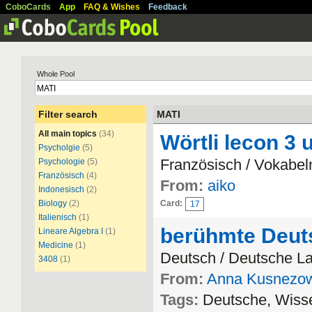
CoboCards
App
FAQ & Wishes
Feedback
Whole Pool
Filter search
MATI
All main topics
(34)
Wörtli lecon 3 
Psycholgie
(5)
Französisch / Vokabel
Psychologie
(5)
Französisch
(4)
From:
aiko
Indonesisch
(2)
Biology
(2)
Card:
17
Italienisch
(1)
berühmte Deut
Lineare Algebra I
(1)
Medicine
(1)
Deutsch / Deutsche L
3408
(1)
From:
Anna Kusnezo
Tags:
Deutsche, Wissen