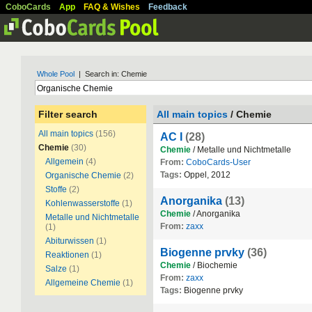
CoboCards
App
FAQ & Wishes
Feedback
Whole Pool
| Search in: Chemie
Filter search
All main topics
/ Chemie
All main topics
(156)
AC I
(28)
Chemie
(30)
Chemie
/ Metalle und Nichtmetalle
Allgemein
(4)
From:
CoboCards-User
Tags:
Oppel, 2012
Organische Chemie
(2)
Stoffe
(2)
Anorganika
(13)
Kohlenwasserstoffe
(1)
Chemie
/ Anorganika
Metalle und Nichtmetalle
From:
zaxx
(1)
Abiturwissen
(1)
Biogenne prvky
(36)
Reaktionen
(1)
Chemie
/ Biochemie
Salze
(1)
From:
zaxx
Allgemeine Chemie
(1)
Tags:
Biogenne prvky