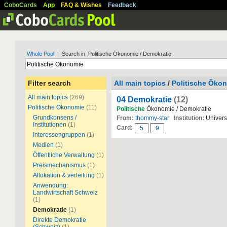
CoboCards
App
FAQ & Wishes
Feedback
Whole Pool
| Search in: Politische Ökonomie / Demokratie
Filter search
All main topics
/
Politische Öko
All main topics
(269)
04 Demokratie
(12)
Politische Ökonomie
(11)
Politische
Ökonomie / Demokratie
Grundkonsens /
From:
thommy-star
Institution:
Universi
Institutionen
(1)
Card:
5
9
Interessengruppen
(1)
Medien
(1)
Öffentliche Verwaltung
(1)
Preismechanismus
(1)
Allokation & verteilung
(1)
Anwendung:
Landwirtschaft Schweiz
(1)
Demokratie
(1)
Direkte Demokratie