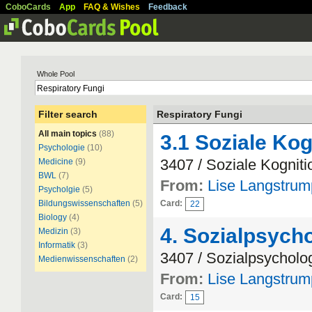
CoboCards
App
FAQ & Wishes
Feedback
Whole Pool
Filter search
Respiratory Fungi
All main topics
(88)
3.1 Soziale Kog
Psychologie
(10)
3407 / Soziale Kogniti
Medicine
(9)
BWL
(7)
From:
Lise Langstrum
Psycholgie
(5)
Bildungswissenschaften
(5)
Card:
22
Biology
(4)
4. Sozialpsych
Medizin
(3)
Informatik
(3)
3407 / Sozialpsycholo
Medienwissenschaften
(2)
From:
Lise Langstrum
Card:
15