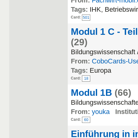
From:
Fachwirt-mobil
Tags:
IHK, Betriebswi
Card:
501
Modul 1 C - Tei
(29)
Bildungswissenschaft /
From:
CoboCards-Us
Tags:
Europa
Card:
18
Modul 1B
(66)
Bildungswissenschaft
From:
youka
Institut
Card:
60
Einführung in i