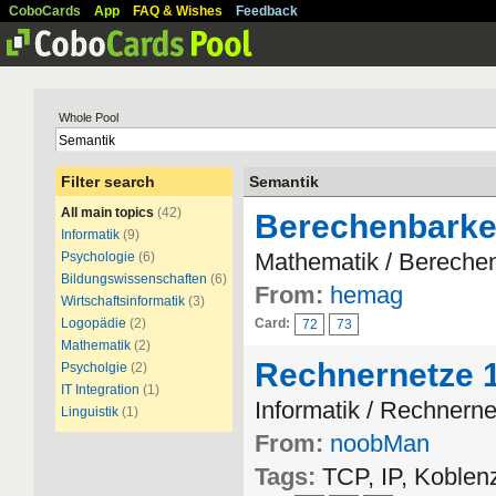
CoboCards
App
FAQ & Wishes
Feedback
Whole Pool
Filter search
Semantik
All main topics
(42)
Berechenbarkei
Informatik
(9)
Mathematik / Berechen
Psychologie
(6)
Bildungswissenschaften
(6)
From:
hemag
Wirtschaftsinformatik
(3)
Logopädie
(2)
Card:
72
73
Mathematik
(2)
Rechnernetze 
Psycholgie
(2)
IT Integration
(1)
Informatik / Rechnern
Linguistik
(1)
From:
noobMan
Tags:
TCP, IP, Koblen