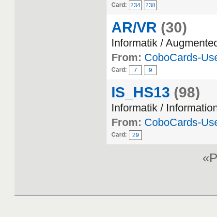
Card:
234
238
AR/VR
(30)
Informatik / Augmented
From:
CoboCards-Us
Card:
7
9
IS_HS13
(98)
Informatik / Informati
From:
CoboCards-Us
Card:
29
«