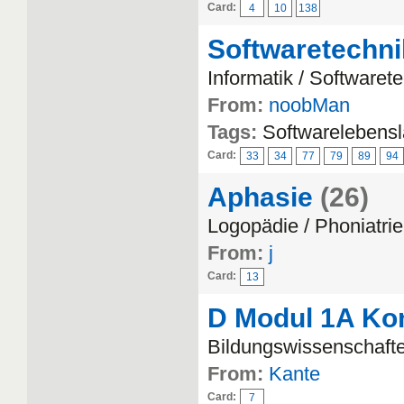
Card:
4
10
138
Softwaretechni
Informatik / Softwaret
From:
noobMan
Tags:
Softwarelebensl
Card:
33
34
77
79
89
94
Aphasie
(26)
Logopädie / Phoniatrie
From:
j
Card:
13
D Modul 1A Ko
Bildungswissenschaft
From:
Kante
Card:
7