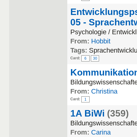
Entwicklungsps
05 - Sprachent
Psychologie / Entwick
From:
Hobbit
Tags:
Sprachentwickl
Card:
6
30
Kommunikation
Bildungswissenschaft
From:
Christina
Card:
1
1A BiWi
(359)
Bildungswissenschafte
From:
Carina