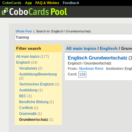
CoboCards
App
FAQ & Wishes
Feedback
Whole Pool
| Search in: Englisch / Grundwortschatz
Filter search
All main topics
/
Englisch
/ Grun
All main topics
(177)
Englisch Grundwortschatz
(
Englisch
(14)
Englisch / Grundwortschatz
Vocabulary
(2)
From:
Stuntman Reini
Institution:
Engl
Ausbildung/Bewerbung
Card:
106
(2)
Technisches Englisch
(1)
Ausbildung
(1)
BEC
(1)
Berufliche Bildung
(1)
Conflicts
(1)
Grammatik
(1)
Grundwortschatz
(1)