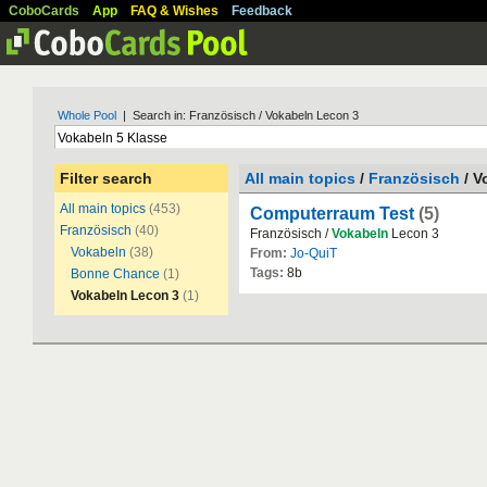
CoboCards
App
FAQ & Wishes
Feedback
Whole Pool
| Search in: Französisch / Vokabeln Lecon 3
Filter search
All main topics
/
Französisch
/ V
All main topics
(453)
Computerraum Test
(5)
Französisch
(40)
Französisch /
Vokabeln
Lecon 3
Vokabeln
(38)
From:
Jo-QuiT
Tags:
8b
Bonne Chance
(1)
Vokabeln Lecon 3
(1)