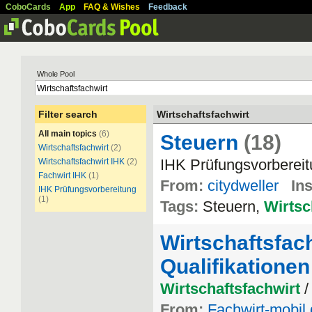
CoboCards
App
FAQ & Wishes
Feedback
Whole Pool
Filter search
Wirtschaftsfachwirt
All main topics
(6)
Steuern
(18)
Wirtschaftsfachwirt
(2)
IHK Prüfungsvorbereit
Wirtschaftsfachwirt IHK
(2)
Fachwirt IHK
(1)
From:
citydweller
Ins
IHK Prüfungsvorbereitung
(1)
Tags:
Steuern,
Wirtsc
Wirtschaftsfac
Qualifikationen
Wirtschaftsfachwirt
/
From:
Fachwirt-mobil