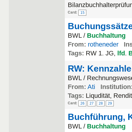
Bilanzbuchhalterprüfu
Card:
15
Buchungssätze 
BWL /
Buchhaltung
From:
rotheneder
Ins
Tags:
RW 1. JG,
lfd
.
B
RW: Kennzahlen
BWL / Rechnungswes
From:
Ati
Institution
Tags:
Liqudität, Rendi
Card:
26
27
28
29
Buchführung, K
BWL /
Buchhaltung