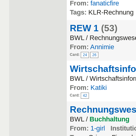
From:
fanaticfire
Tags:
KLR-Rechnung
REW 1
(53)
BWL / Rechnungswes
From:
Annimie
Card:
24
26
Wirtschaftsinf
BWL / Wirtschaftsinfor
From:
Katiki
Card:
42
Rechnungswes
BWL /
Buchhaltung
From:
1-girl
Instituti