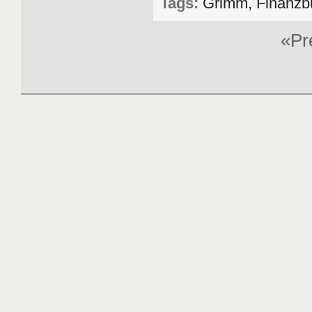
Tags:
Grimm, Finanzb
«P