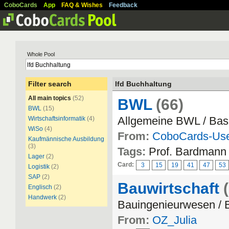
CoboCards
App
FAQ & Wishes
Feedback
Whole Pool
Filter search
lfd Buchhaltung
All main topics
(52)
BWL
(66)
BWL
(15)
Allgemeine BWL / Bas
Wirtschaftsinformatik
(4)
WiSo
(4)
From:
CoboCards-Us
Kaufmännische Ausbildung
(3)
Tags:
Prof. Bardmann
Lager
(2)
Card:
3
15
19
41
47
53
Logistik
(2)
SAP
(2)
Bauwirtschaft
Englisch
(2)
Handwerk
(2)
Bauingenieurwesen / B
From:
OZ_Julia