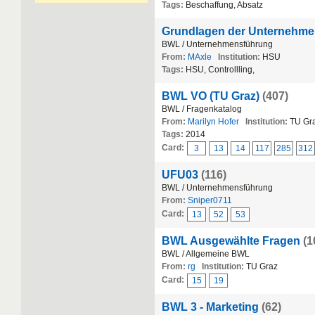
Tags:
Beschaffung, Absatz
Grundlagen der Unternehmen
BWL / Unternehmensführung
From:
MAxle
Institution:
HSU
Tags:
HSU, Controllling,
BWL VO (TU Graz)
(407)
BWL / Fragenkatalog
From:
Marilyn Hofer
Institution:
TU Gr
Tags:
2014
Card:
3
13
14
117
285
312
UFU03
(116)
BWL / Unternehmensführung
From:
Sniper0711
Card:
13
52
53
BWL Ausgewählte Fragen
(1
BWL / Allgemeine BWL
From:
rg
Institution:
TU Graz
Card:
15
19
BWL 3 - Marketing
(62)