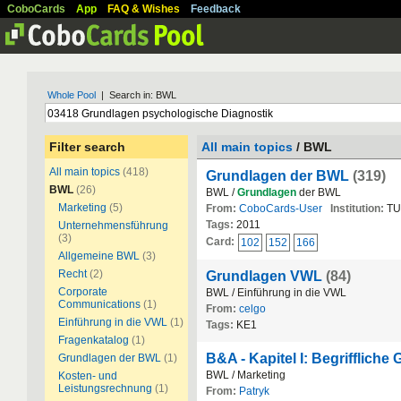
CoboCards
App
FAQ & Wishes
Feedback
Whole Pool
| Search in: BWL
Filter search
All main topics
/ BWL
All main topics
(418)
Grundlagen der BWL
(319)
BWL
(26)
BWL /
Grundlagen
der BWL
Marketing
(5)
From:
CoboCards-User
Institution:
TU
Tags:
2011
Unternehmensführung
(3)
Card:
102
152
166
Allgemeine BWL
(3)
Recht
(2)
Grundlagen VWL
(84)
Corporate
BWL / Einführung in die VWL
Communications
(1)
From:
celgo
Einführung in die VWL
(1)
Tags:
KE1
Fragenkatalog
(1)
B&A - Kapitel I: Begrifflich
Grundlagen der BWL
(1)
BWL / Marketing
Kosten- und
Leistungsrechnung
(1)
From:
Patryk