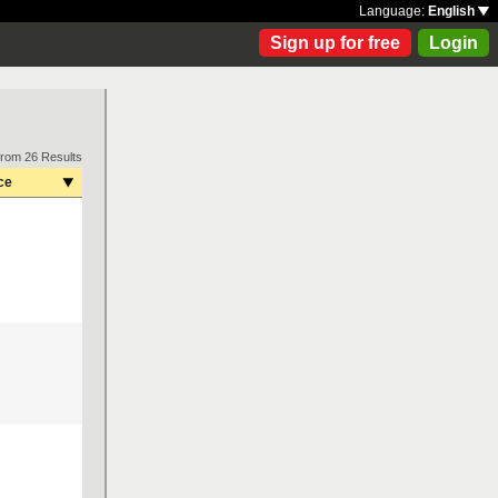
Language:
English
Sign up for free
Login
from 26 Results
ce