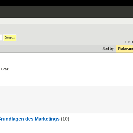
Search
1-10 
Sort by:
Relevan
 Graz
e Grundlagen des Marketings
(10)