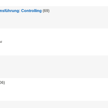
sführung: Controlling
(69)
az
06)