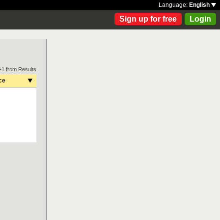
Language:
English
Sign up for free
Login
-1 from Results
ce