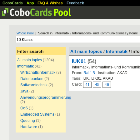
CoboCards
App
FAQ & Wishes
Feedback
Whole Pool
| Search in: Informatik / Informations- und Kommunikationssysteme
Filter search
All main topics
/
Informatik
/ Inf
All main topics
(1204)
IUK01
(54)
Informatik
(42)
Informatik / Informations- und Kommuni
Wirtschaftsinformatik
(3)
From:
Ralf_B
Institution:
AKAD
Tags:
IUK, IUK01, AKAD
Datenbanken
(2)
Card:
41
45
46
Softwaretechnik
(2)
Java
(2)
Anwendungsprogrammierung
(2)
QoS
(1)
Embedded Systems
(1)
Queuing
(1)
Hardware
(1)