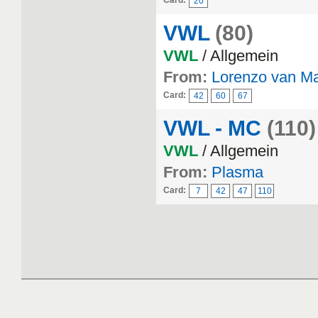
Card:
20
VWL
(80)
VWL
/ Allgemein
From:
Lorenzo van Ma
Card:
42
60
67
VWL - MC
(110)
VWL
/ Allgemein
From:
Plasma
Card:
7
42
47
110