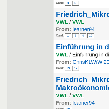
Card:
3
66
Friedrich_Mik
VWL
/
VWL
From:
learner94
Card:
1
3
4
10
Einführung in d
VWL
/ Einführung in d
From:
ChrisKLWiWi2
Card:
13
17
Friedrich_Mik
Makroökonomi
VWL
/
VWL
From:
learner94