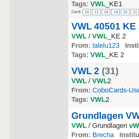
Tags:
VWL
_KE1
Card:
10
12
18
19
20
21
VWL 40501 KE 
VWL
/
VWL
_KE 2
From:
lalelu123
Inst
Tags:
VWL
_KE 2
VWL 2
(31)
VWL
/
VWL
2
From:
CoboCards-Us
Tags:
VWL
2
Grundlagen V
VWL
/ Grundlagen
vW
From:
Brecha
Instit