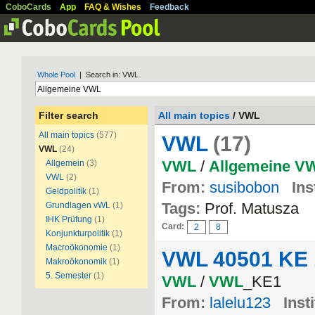
CoboCards
App
FAQ & Wishes
Feedback
Whole Pool
| Search in: VWL
Filter search
All main topics
/ VWL
All main topics
(577)
VWL
(17)
VWL
(24)
VWL
/
Allgemeine
V
Allgemein
(3)
VWL
(2)
From:
susibobon
Ins
Geldpolitik
(1)
Tags:
Prof. Matusza
Grundlagen vWL
(1)
IHK Prüfung
(1)
Card:
2
8
Konjunkturpolitik
(1)
Macroökonomie
(1)
VWL 40501 KE 
Makroökonomik
(1)
5. Semester
(1)
VWL
/
VWL
_KE1
From:
lalelu123
Inst