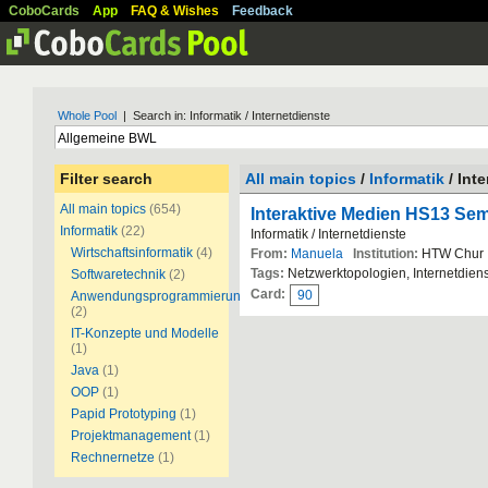
CoboCards
App
FAQ & Wishes
Feedback
Whole Pool
| Search in: Informatik / Internetdienste
Filter search
All main topics
/
Informatik
/ Int
All main topics
(654)
Interaktive Medien HS13 Sem
Informatik
(22)
Informatik / Internetdienste
Wirtschaftsinformatik
(4)
From:
Manuela
Institution:
HTW Chur
Tags:
Netzwerktopologien, Internetdien
Softwaretechnik
(2)
Card:
90
Anwendungsprogrammierung
(2)
IT-Konzepte und Modelle
(1)
Java
(1)
OOP
(1)
Papid Prototyping
(1)
Projektmanagement
(1)
Rechnernetze
(1)