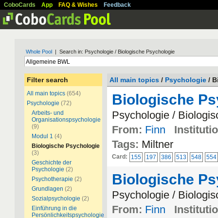
CoboCards
App
FAQ & Wishes
Feedback
Whole Pool
| Search in: Psychologie / Biologische Psychologie
Filter search
All main topics
/
Psychologie
/ B
All main topics
(654)
Biologische P
Psychologie
(72)
Psychologie / Biologi
Arbeits- und
Organisationspsychologie
(9)
From:
Finn
Instituti
Modul 1
(4)
Tags:
Miltner
Biologische Psychologie
(3)
Card:
155
197
386
513
548
554
Geschichte der
Psychologie
(2)
Biologische P
Psychotherapie
(2)
Grundlagen
(2)
Psychologie / Biologi
Sozialpsychologie
(2)
From:
Finn
Instituti
Einführung in die
Persönlichkeitspsychologie