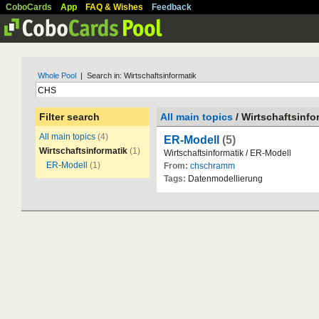
CoboCards
App
FAQ & Wishes
Feedback
Whole Pool
| Search in: Wirtschaftsinformatik
Filter search
All main topics
/ Wirtschaftsinfo
All main topics
(4)
ER-Modell
(5)
Wirtschaftsinformatik
(1)
Wirtschaftsinformatik / ER-Modell
ER-Modell
(1)
From:
chschramm
Tags:
Datenmodellierung