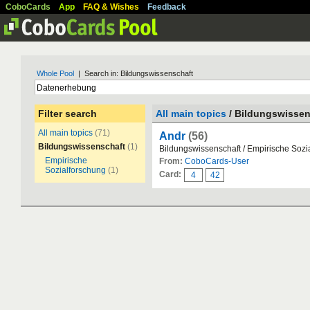
CoboCards
App
FAQ & Wishes
Feedback
Whole Pool
| Search in: Bildungswissenschaft
Filter search
All main topics
/ Bildungswissen
All main topics
(71)
Andr
(56)
Bildungswissenschaft
(1)
Bildungswissenschaft / Empirische Sozi
Empirische
From:
CoboCards-User
Sozialforschung
(1)
Card:
4
42