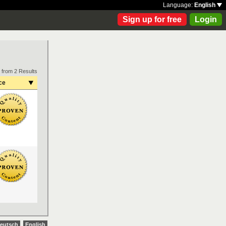
Language:
English
Sign up for free
Login
 from 2 Results
ce
eutsch
English