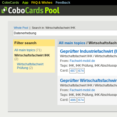
CoboCards
App
FAQ & Wishes
Feedback
Whole Pool
| Search in: Wirtschaftsfachwirt IHK
Filter search
All main topics
/ Wirtschaftsfach
All main topics
(71)
Geprüfter Industriefachwirt (
Wirtschaftsfachwirt IHK
Wirtschaftsfachwirt IHK / Wirtschaftsfach
(2)
From:
Fachwirt-mobil.de
Wirtschaftsfachwirt
Tags:
IHK, IHK Prüfung, IHK Abschlussp
Prüfung
(2)
Card:
487
674
Geprüfter Wirtschaftsfachwirt
Wirtschaftsfachwirt IHK / Wirtschaftsfach
From:
Fachwirt-mobil.de
Tags:
IHK, IHK Prüfung, IHK Abschlussp
Card:
486
674