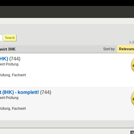
Search
1-2
wirt IHK
Sort by:
Relevan
IHK)
(744)
wirt Prüfung
rüfung, Fachwirt
 (IHK) - komplett!
(744)
wirt Prüfung
rüfung, Fachwirt
D