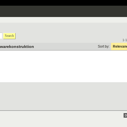
Search
1-1
twarekonstruktion
Sort by:
Relevan
d
D