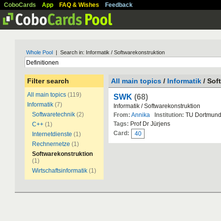
CoboCards
App
FAQ & Wishes
Feedback
Whole Pool
| Search in: Informatik / Softwarekonstruktion
Filter search
All main topics
/
Informatik
/ Sof
All main topics
(119)
SWK
(68)
Informatik
(7)
Informatik / Softwarekonstruktion
Softwaretechnik
(2)
From:
Annika
Institution:
TU Dortmun
Tags:
Prof Dr Jürjens
C++
(1)
Card:
40
Internetdienste
(1)
Rechnernetze
(1)
Softwarekonstruktion
(1)
Wirtschaftsinformatik
(1)