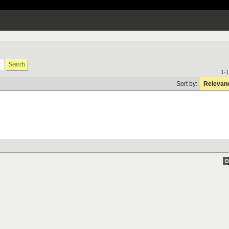
Search
1-1
Sort by:
Relevan
D