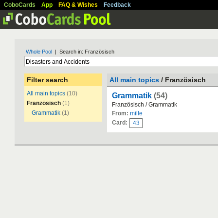
CoboCards
App
FAQ & Wishes
Feedback
Whole Pool
| Search in: Französisch
Filter search
All main topics
/ Französisch
All main topics
(10)
Grammatik
(54)
Französisch
(1)
Französisch / Grammatik
Grammatik
(1)
From:
mille
Card:
43