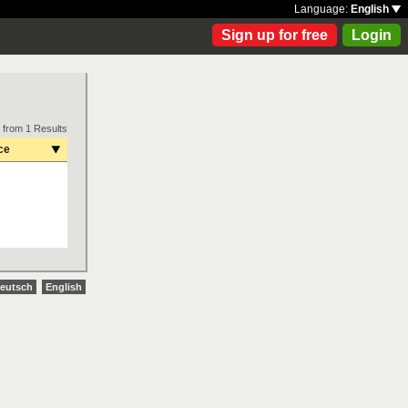
Language:
English
Sign up for free
Login
 from 1 Results
ce
eutsch
English