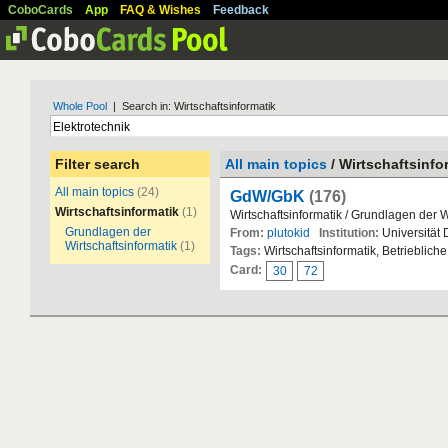
CoboCards
App
FAQ & Wishes
Feedback
Whole Pool
| Search in: Wirtschaftsinformatik
Filter search
All main topics
/ Wirtschaftsinfo
All main topics
(24)
GdW/GbK
(176)
Wirtschaftsinformatik
(1)
Wirtschaftsinformatik / Grundlagen der W
Grundlagen der
From:
plutokid
Institution:
Universität
Wirtschaftsinformatik
(1)
Tags:
Wirtschaftsinformatik, Betriebli
Card:
30
72