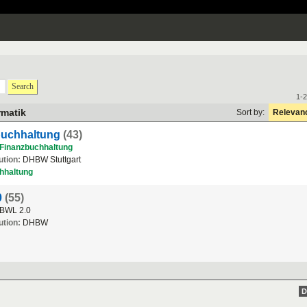
Search
1-2
rmatik
Sort by:
Relevan
zbuchhaltung
(43)
Finanzbuchhaltung
ution:
DHBW Stuttgart
hhaltung
0
(55)
e BWL 2.0
ution:
DHBW
D