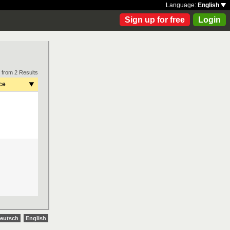
Language:
English
Sign up for free
Login
 from 2 Results
ce
eutsch
English