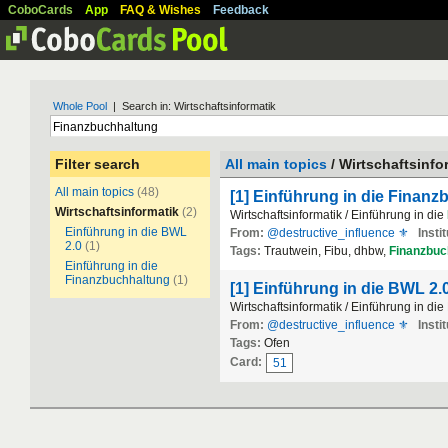
CoboCards
App
FAQ & Wishes
Feedback
Whole Pool
| Search in: Wirtschaftsinformatik
Filter search
All main topics
/ Wirtschaftsinfo
All main topics
(48)
[1] Einführung in die Finan
Wirtschaftsinformatik
(2)
Wirtschaftsinformatik / Einführung in die
Einführung in die BWL
From:
@destructive_influence ⚜
Instit
2.0
(1)
Tags:
Trautwein, Fibu, dhbw,
Finanzbuc
Einführung in die
Finanzbuchhaltung
(1)
[1] Einführung in die BWL 2.
Wirtschaftsinformatik / Einführung in di
From:
@destructive_influence ⚜
Instit
Tags:
Ofen
Card:
51