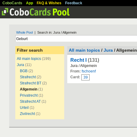
CoboCards
App
FAQ & Wishes
Feedback
Whole Pool
| Search in: Jura / Allgemein
Filter search
All main topics
/
Jura
/ Allgemein
All main topics
(199)
Recht I
(131)
Jura
(11)
Jura / Allgemein
BGB
(2)
From:
fschoenf
Strafrecht
(2)
Card:
39
Strafrecht BT
(2)
Allgemein
(1)
Privatrecht
(1)
Strafrecht AT
(1)
Urteil
(1)
Zivilrecht
(1)