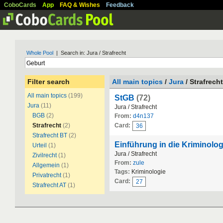
CoboCards
App
FAQ & Wishes
Feedback
Whole Pool
| Search in: Jura / Strafrecht
Filter search
All main topics
/
Jura
/ Strafrecht
All main topics
(199)
StGB
(72)
Jura
(11)
Jura / Strafrecht
BGB
(2)
From:
d4n137
Strafrecht
(2)
Card:
36
Strafrecht BT
(2)
Einführung in die Kriminolo
Urteil
(1)
Jura / Strafrecht
Zivilrecht
(1)
From:
zule
Allgemein
(1)
Tags:
Kriminologie
Privatrecht
(1)
Card:
27
Strafrecht AT
(1)