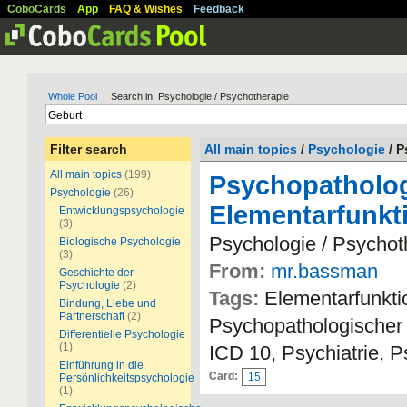
CoboCards
App
FAQ & Wishes
Feedback
Whole Pool
| Search in: Psychologie / Psychotherapie
Filter search
All main topics
/
Psychologie
/ P
All main topics
(199)
Psychopatholog
Psychologie
(26)
Elementarfunkt
Entwicklungspsychologie
(3)
Psychologie / Psychot
Biologische Psychologie
(3)
From:
mr.bassman
Geschichte der
Psychologie
(2)
Tags:
Elementarfunkt
Bindung, Liebe und
Partnerschaft
(2)
Psychopathologischer B
Differentielle Psychologie
(1)
ICD 10, Psychiatrie,
Einführung in die
Card:
15
Persönlichkeitspsychologie
(1)