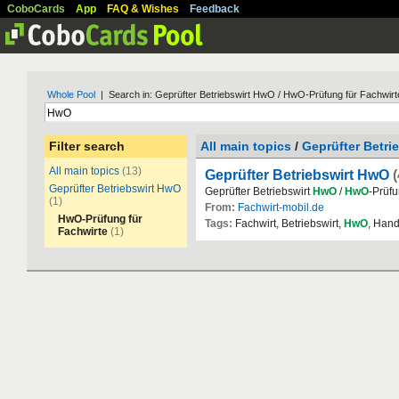
CoboCards
App
FAQ & Wishes
Feedback
Whole Pool
| Search in: Geprüfter Betriebswirt HwO / HwO-Prüfung für Fachwirt
Filter search
All main topics
/
Geprüfter Betri
All main topics
(13)
Geprüfter Betriebswirt HwO
Geprüfter Betriebswirt HwO
Geprüfter Betriebswirt
HwO
/
HwO
-Prüfu
(1)
From:
Fachwirt-mobil.de
HwO-Prüfung für
Tags:
Fachwirt, Betriebswirt,
HwO
, Han
Fachwirte
(1)