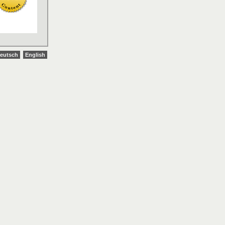
eutsch
English