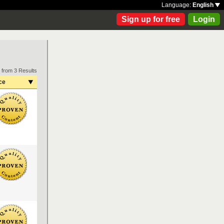
Language:
English
Sign up for free
Login
 from 3 Results
ce