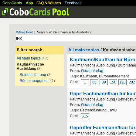
CoboCards
App
FAQ & Wishes
Feedback
Whole Pool
| Search in: Kaufmännische Ausbildung
Filter search
All main topics
/ Kaufmännische
All main topics
(47)
Kaufmann/Kauffrau für Bü
Kaufmännische
Kaufmännische Ausbildung / Büroman
Ausbildung
(3)
From:
Gecko Verlag
Betriebsführung
(2)
Tags:
Kaufmann, Büromanagement
Büromanagement
(1)
Card:
1
88
89
156
190
282
Gepr. Fachmann/frau für ka
Kaufmännische Ausbildung / Betriebsfü
From:
Gecko Verlag
Tags:
Betriebsführung, HwO
Card:
515
Geprüfter Fachmann/frau fü
Kaufmännische Ausbildung / Betriebsfü