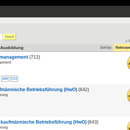
Search
1-3
 Ausbildung
Sort by:
Relevan
romanagement
(712)
agement
488
533
ufmännische Betriebsführung (HwO)
(642)
hrung
r kaufmännische Betriebsführung (HwO)
(643)
hrung