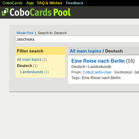
CoboCards
App
FAQ & Wishes
Feedback
Whole Pool
| Search in: Deutsch
Filter search
All main topics
/ Deutsch
All main topics
(1)
Eine Reise nach Berlin
(16)
Deutsch
(1)
Deutsch / Landeskunde
Landeskunde
(1)
From:
CoboCards-User
Institution:
Jat
Tags:
Eine Reise nach Berlin