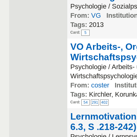
Psychologie / Sozialp
From:
VG
Institutio
Tags:
2013
Card:
5
VO Arbeits-, Or
Wirtschaftspsy
Psychologie / Arbeits-
Wirtschaftspsychologi
From:
coster
Institu
Tags:
Kirchler, Korun
Card:
54
291
402
Lernmotivatio
6.3, S .218-242)
Psychologie / Lernpsy