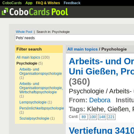
CoboCards
App
FAQ & Wishes
Feedback
Whole Pool
| Search in: Psychologie
Filter search
All main topics
/ Psychologie
All main topics
(100)
Arbeits- und O
Psychologie
(5)
Uni Gießen, Pro
Arbeits- und
Organisationspsychologie
(1)
(360)
Arbeits- und
Organisationspsychologie,
Psychologie / Arbeits
Wirtschaftspsychologie
(1)
From:
Debora
Instit
Lernpsychologie
(1)
Tags:
Klehe, Gießen, 
Persönlichkeitspsychologie
(1)
Card:
89
100
148
221
Sozialpsychologie
(1)
Vertiefung 341