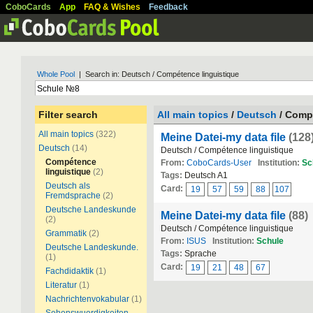
CoboCards
App
FAQ & Wishes
Feedback
Whole Pool
| Search in: Deutsch / Compétence linguistique
Filter search
All main topics
/
Deutsch
/ Compé
All main topics
(322)
Meine Datei-my data file
(128
Deutsch
(14)
Deutsch / Compétence linguistique
Compétence
From:
CoboCards-User
Institution:
Sc
linguistique
(2)
Tags:
Deutsch A1
Deutsch als
Card:
19
57
59
88
107
Fremdsprache
(2)
Deutsche Landeskunde
Meine Datei-my data file
(88)
(2)
Deutsch / Compétence linguistique
Grammatik
(2)
From:
ISUS
Institution:
Schule
Deutsche Landeskunde.
Tags:
Sprache
(1)
Card:
19
21
48
67
Fachdidaktik
(1)
Literatur
(1)
Nachrichtenvokabular
(1)