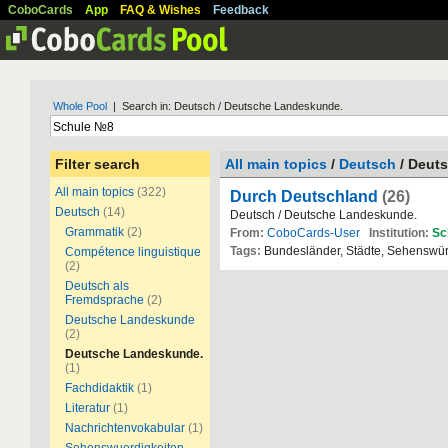
CoboCards
App
FAQ & Wishes
Feedback
Whole Pool
| Search in: Deutsch / Deutsche Landeskunde.
Filter search
All main topics
/
Deutsch
/ Deut
All main topics
(322)
Durch Deutschland
(26)
Deutsch
(14)
Deutsch / Deutsche Landeskunde.
Grammatik
(2)
From:
CoboCards-User
Institution:
Sc
Tags:
Bundesländer, Städte, Sehenswür
Compétence linguistique
(2)
Deutsch als
Fremdsprache
(2)
Deutsche Landeskunde
(2)
Deutsche Landeskunde.
(1)
Fachdidaktik
(1)
Literatur
(1)
Nachrichtenvokabular
(1)