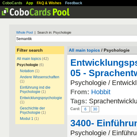
CoboCards
App
FAQ & Wishes
Feedback
Whole Pool
| Search in: Psychologie
Filter search
All main topics
/ Psychologie
All main topics
(42)
Entwicklungsps
Psychologie
(6)
05 - Sprachent
Notation
(1)
Andere Wissenschaften
Psychologie / Entwick
(1)
Einführung ind die
From:
Hobbit
Psychologie
(1)
Entwicklungspsychologie
Tags:
Sprachentwickl
(1)
Geschichte der
Card:
6
30
Psychologie
(1)
Modul 1
(1)
3400- Einführu
Psychologie / Einführu