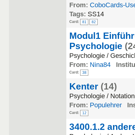
From:
CoboCards-Us
Tags:
SS14
Card:
81
82
Modul1 Einführ
Psychologie
(2
Psychologie / Geschic
From:
Nina84
Instit
Card:
38
Kenter
(14)
Psychologie / Notation
From:
Populehrer
In
Card:
12
3400.1.2 ander