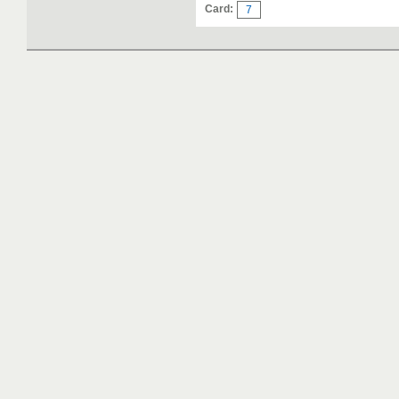
Card:
7