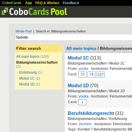
CoboCards
App
FAQ & Wishes
Feedback
Whole Pool
| Search in: Bildungswissenschaften
Filter search
All main topics
/ Bildungswisse
All main topics
(100)
Modul 1C
(113)
Bildungswissenschaften
Bildungswissenschaften / Modul 1C
(3)
From:
youka
Institution:
Fernuniversitä
Einführung
(1)
Card:
70
78
107
Modul 1C
(1)
Modul 1D
(1)
Modul 1D
(70)
Bildungswissenschaften / Modul 1D
From:
youka
Institution:
Fernuniversitä
Card:
1
Berufsbildungsrecht
(31)
Bildungswissenschaften / Einführung
From:
Zechem
Institution:
FernUnivers
Tags:
Kursteil 7 Berufsbildungsrecht, BB