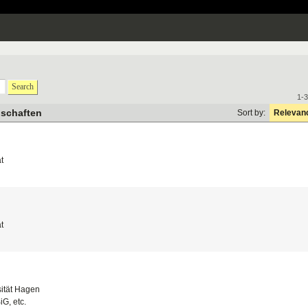
Search
1-3
nschaften
Sort by:
Relevan
t
t
ität Hagen
iG, etc.