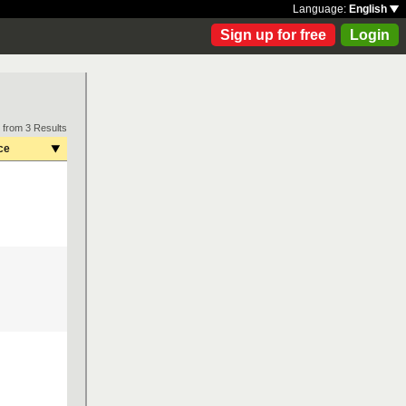
Language:
English
Sign up for free
Login
 from 3 Results
ce