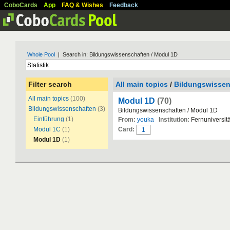
CoboCards
App
FAQ & Wishes
Feedback
Whole Pool
| Search in: Bildungswissenschaften / Modul 1D
Filter search
All main topics
/
Bildungswissen
All main topics
(100)
Modul 1D
(70)
Bildungswissenschaften
(3)
Bildungswissenschaften / Modul 1D
Einführung
(1)
From:
youka
Institution:
Fernuniversitä
Modul 1C
(1)
Card:
1
Modul 1D
(1)