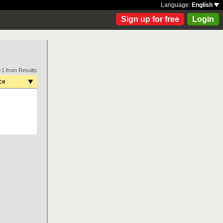
Language:
English
Sign up for free
Login
-1 from Results
ce