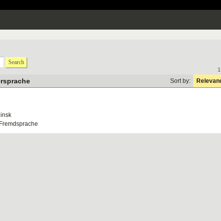
Search
1
ersprache
Sort by:
Relevan
insk
 Fremdsprache