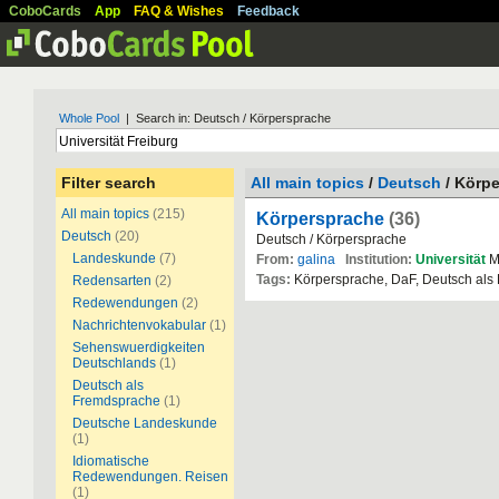
CoboCards
App
FAQ & Wishes
Feedback
Whole Pool
| Search in: Deutsch / Körpersprache
Filter search
All main topics
/
Deutsch
/ Körp
All main topics
(215)
Körpersprache
(36)
Deutsch
(20)
Deutsch / Körpersprache
Landeskunde
(7)
From:
galina
Institution:
Universität
M
Tags:
Körpersprache, DaF, Deutsch als
Redensarten
(2)
Redewendungen
(2)
Nachrichtenvokabular
(1)
Sehenswuerdigkeiten
Deutschlands
(1)
Deutsch als
Fremdsprache
(1)
Deutsche Landeskunde
(1)
Idiomatische
Redewendungen. Reisen
(1)