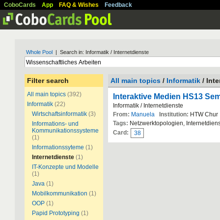
CoboCards
App
FAQ & Wishes
Feedback
Whole Pool
| Search in: Informatik / Internetdienste
Filter search
All main topics
/
Informatik
/ Int
All main topics
(392)
Interaktive Medien HS13 Sem
Informatik
(22)
Informatik / Internetdienste
Wirtschaftsinformatik
(3)
From:
Manuela
Institution:
HTW Chur
Tags:
Netzwerktopologien, Internetdien
Informations- und
Kommunikationssysteme
Card:
38
(1)
Informationssyteme
(1)
Internetdienste
(1)
IT-Konzepte und Modelle
(1)
Java
(1)
Mobilkommunikation
(1)
OOP
(1)
Papid Prototyping
(1)