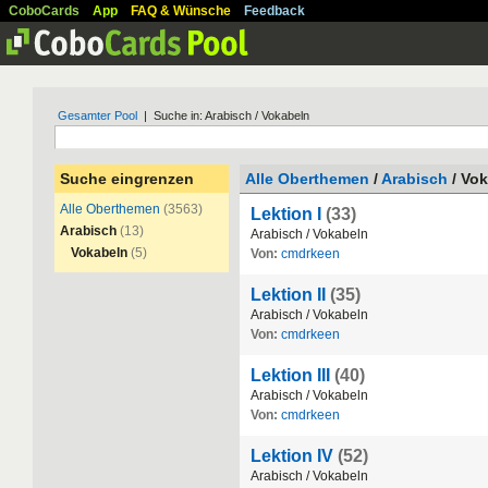
CoboCards
App
FAQ & Wünsche
Feedback
Gesamter Pool
| Suche in: Arabisch / Vokabeln
Suche eingrenzen
Alle Oberthemen
/
Arabisch
/ Vo
Alle Oberthemen
(3563)
Lektion I
(33)
Arabisch
(13)
Arabisch
/
Vokabeln
Vokabeln
(5)
Von:
cmdrkeen
Lektion II
(35)
Arabisch
/
Vokabeln
Von:
cmdrkeen
Lektion III
(40)
Arabisch
/
Vokabeln
Von:
cmdrkeen
Lektion IV
(52)
Arabisch
/
Vokabeln