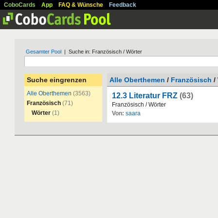
CoboCards
App
FAQ & Wünsche
Feedback
Gesamter Pool
| Suche in: Französisch / Wörter
Suche eingrenzen
Alle Oberthemen
/
Französisch
/
Alle Oberthemen
(3563)
12.3 Literatur FRZ
(63)
Französisch
(71)
Franz
ö
sisch
/
W
ö
rter
Wörter
(1)
Von:
saara