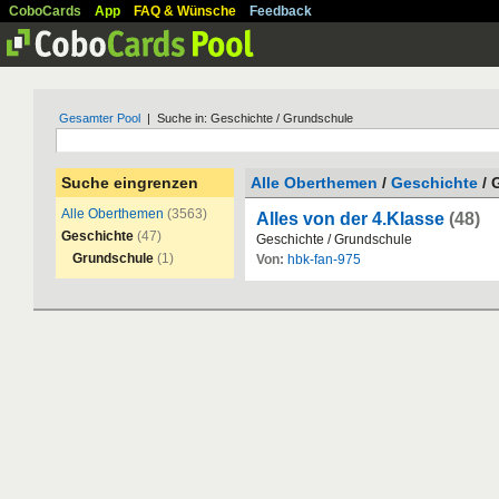
CoboCards
App
FAQ & Wünsche
Feedback
Gesamter Pool
| Suche in: Geschichte / Grundschule
Suche eingrenzen
Alle Oberthemen
/
Geschichte
/ 
Alle Oberthemen
(3563)
Alles von der 4.Klasse
(48)
Geschichte
(47)
Geschichte
/
Grundschule
Grundschule
(1)
Von:
hbk-fan-975